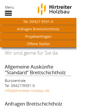
Menü
Tel: 09427 9591-0
Anfragen Brettschichtholz
Projektanfragen
Offene Stellen
Komm in unser Team
Wir sind gerne für Sie da.
Allgemeine Auskünfte
"Standard" Brettschichtholz
Bürozentrale
Tel. 09427/9591-0
info(at)hirtreiter-holzbau.de
Anfragen Brettschichtholz